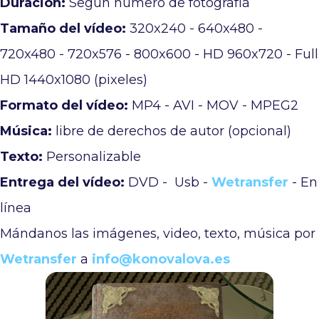
Duración:
Según número de fotografía
Tamaño del vídeo:
320x240 - 640x480 -
720x480 - 720x576 - 800x600 - HD 960x720 - Full
HD 1440x1080 (pixeles)
Formato del vídeo:
MP4 - AVI - MOV - MPEG2
Música:
libre de derechos de autor (opcional)
Texto:
Personalizable
Entrega del vídeo:
DVD - Usb -
Wetransfer
- En
línea
Mándanos las imágenes, video, texto, música por
Wetransfer
a
info@konovalova.es