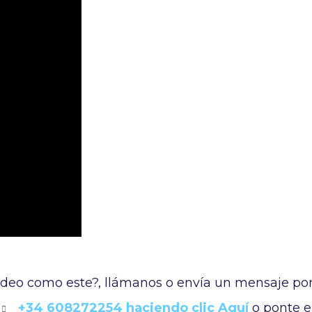
Ir al contenido principal
ídeo como este?, llámanos o envía un mensaje po
+34 608272254 haciendo clic Aquí
o ponte 